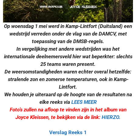
Op woensdag 1 mei werd in Kamp-Lintfort (Duitsland) een
wedstrijd verreden onder de vlag van de DAMCV, met
toepassing van de DMSB-regels.
In vergelijking met andere wedstrijden was het
internationale deelnemersveld hier wat beperkter: slechts
25 teams waren present.
De weersomstandigheden waren echter overal hetzelfde:
stralende zon en zomerse temperaturen, ook in Kamp-
Lintfort.
We houden je uiteraard op de hoogte van de resultaten na
elke reeks via
LEES MEER
Foto’s zullen na afloop te vinden zijn in het album van
Joyce Kleissen, te bekijken via de link:
HIERZO.
Verslag Reeks 1