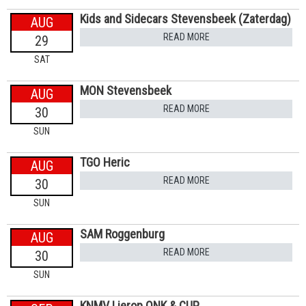
Kids and Sidecars Stevensbeek (Zaterdag)
AUG
READ MORE
29
SAT
MON Stevensbeek
AUG
READ MORE
30
SUN
TGO Heric
AUG
READ MORE
30
SUN
SAM Roggenburg
AUG
READ MORE
30
SUN
KNMV Lierop ONK & CUP