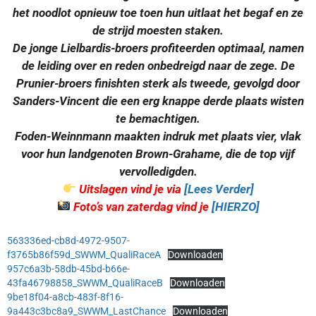
het noodlot opnieuw toe toen hun uitlaat het begaf en ze
de strijd moesten staken.
De jonge Lielbardis-broers profiteerden optimaal, namen
de leiding over en reden onbedreigd naar de zege. De
Prunier-broers finishten sterk als tweede, gevolgd door
Sanders-Vincent die een erg knappe derde plaats wisten
te bemachtigen.
Foden-Weinnmann maakten indruk met plaats vier, vlak
voor hun landgenoten Brown-Grahame, die de top vijf
vervolledigden.
Uitslagen vind je via
[Lees Verder]
Foto’s van zaterdag vind je
[HIERZO]
563336ed-cb8d-4972-9507-
f3765b86f59d_SWWM_QualiRaceA
Downloaden
957c6a3b-58db-45bd-b66e-
43fa46798858_SWWM_QualiRaceB
Downloaden
9be18f04-a8cb-483f-8f16-
9a443c3bc8a9_SWWM_LastChance
Downloaden