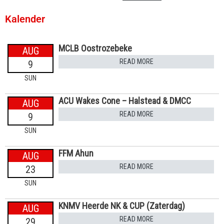
Kalender
MCLB Oostrozebeke
AUG
READ MORE
9
SUN
ACU Wakes Cone – Halstead & DMCC
AUG
READ MORE
9
SUN
FFM Ahun
AUG
READ MORE
23
SUN
KNMV Heerde NK & CUP (Zaterdag)
AUG
READ MORE
29