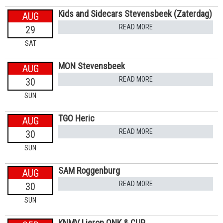
Kids and Sidecars Stevensbeek (Zaterdag)
AUG
READ MORE
29
SAT
MON Stevensbeek
AUG
READ MORE
30
SUN
TGO Heric
AUG
READ MORE
30
SUN
SAM Roggenburg
AUG
READ MORE
30
SUN
KNMV Lierop ONK & CUP