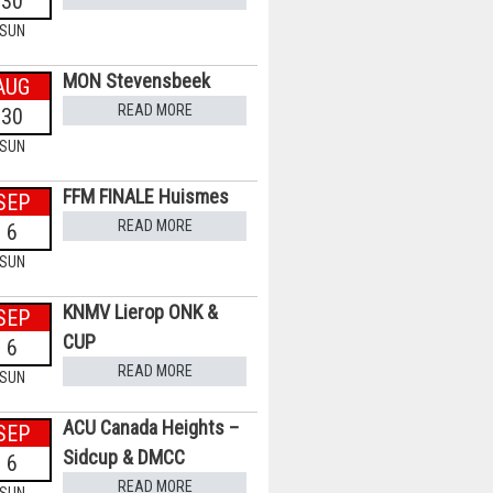
30
SUN
MON Stevensbeek
AUG
READ MORE
30
SUN
FFM FINALE Huismes
SEP
READ MORE
6
SUN
KNMV Lierop ONK &
SEP
CUP
6
READ MORE
SUN
ACU Canada Heights –
SEP
Sidcup & DMCC
6
READ MORE