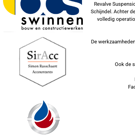
Revalve Suspensio
Schijndel. Achter 
volledig operatio
De werkzaamheden b
Ook de so
Fa