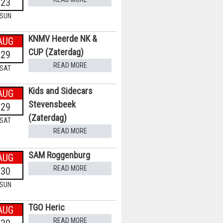
23
SUN
KNMV Heerde NK &
AUG
CUP (Zaterdag)
29
READ MORE
SAT
Kids and Sidecars
AUG
Stevensbeek
29
(Zaterdag)
SAT
READ MORE
SAM Roggenburg
AUG
READ MORE
30
SUN
TGO Heric
AUG
READ MORE