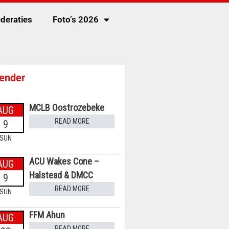
deraties
Foto’s 2026
ender
MCLB Oostrozebeke
AUG
READ MORE
9
SUN
ACU Wakes Cone –
AUG
Halstead & DMCC
9
READ MORE
SUN
FFM Ahun
AUG
READ MORE