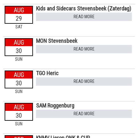
Kids and Sidecars Stevensbeek (Zaterdag)
AUG
READ MORE
29
SAT
MON Stevensbeek
AUG
READ MORE
30
SUN
TGO Heric
AUG
READ MORE
30
SUN
SAM Roggenburg
AUG
READ MORE
30
SUN
KNMV Lierop ONK & CUP