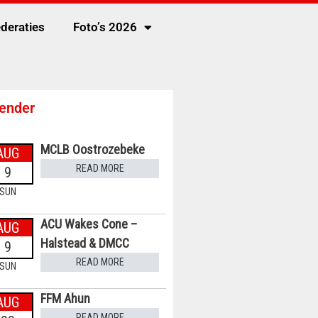
deraties
Foto’s 2026
ender
MCLB Oostrozebeke
AUG
READ MORE
9
SUN
ACU Wakes Cone –
AUG
Halstead & DMCC
9
READ MORE
SUN
FFM Ahun
AUG
READ MORE