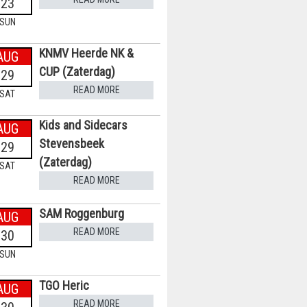
23
SUN
KNMV Heerde NK &
AUG
CUP (Zaterdag)
29
READ MORE
SAT
Kids and Sidecars
AUG
Stevensbeek
29
(Zaterdag)
SAT
READ MORE
SAM Roggenburg
AUG
READ MORE
30
SUN
TGO Heric
AUG
READ MORE