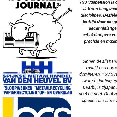
YSS Suspension is 
vlak van hoogwaar
disciplines. Beziel
leeftijd door die 
decennialange 
schokdempers en 
precisie en maxi
Binnen de zijspancr
maakt een correc
domineren. YSS Sus
zware belasting e
Daarbij is zijspan
doeken doet. Dankzi
op een constante 