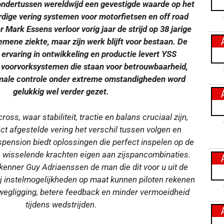
ondertussen wereldwijd een gevestigde waarde op het
dige vering systemen voor motorfietsen en off road
er Mark Essens verloor vorig jaar de strijd op 38 jarige
gemene ziekte, maar zijn werk blijft voor bestaan. De
ervaring in ontwikkeling en productie levert YSS
voorvorksystemen die staan voor betrouwbaarheid,
male controle onder extreme omstandigheden word
gelukkig wel verder gezet.
oss, waar stabiliteit, tractie en balans cruciaal zijn,
t afgestelde vering het verschil tussen volgen en
pension biedt oplossingen die perfect inspelen op de
n wisselende krachten eigen aan zijspancombinaties.
 kenner Guy Adriaenssen de man die dit voor u uit de
j instelmogelijkheden op maat kunnen piloten rekenen
wegligging, betere feedback en minder vermoeidheid
tijdens wedstrijden.