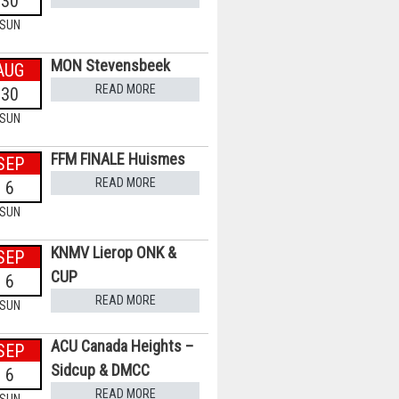
30
SUN
MON Stevensbeek
AUG
READ MORE
30
SUN
FFM FINALE Huismes
SEP
READ MORE
6
SUN
KNMV Lierop ONK &
SEP
CUP
6
READ MORE
SUN
ACU Canada Heights –
SEP
Sidcup & DMCC
6
READ MORE