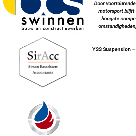
Door voortdurende 
motorsport blijft
hoogste competi
omstandigheden,
YSS Suspension – o