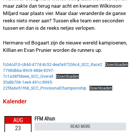
maar zakte dan terug naar acht en kwamen Wilkinson-
Miljard naar plaats vier. Maar daar veranderde de ganse
reeks niets meer aan? Tussen elke team een seconden
tussen en dan is de reeks netjes verlopen.
Hermans-vd Bogaart zijn de nieuwe wereld kampioenen,
Killian en Evan Prunier worden de runners up.
fc04cd10-c84d-477d-8c52-deafa97206c4_SCC_Race2
Downloaden
7798dbba-89c9-48de-8297-
7c1a38f58eee_SCC_Overall
Downloaden
3fa8b706-1ee4-491c-8995-
22f8a6e51f68_SCC_ProvisonalChampionship
Downloaden
Kalender
FFM Ahun
AUG
READ MORE
23