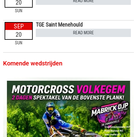
READ MORE
20
SUN
TGE Saint Menehould
SEP
READ MORE
20
SUN
Komende wedstrijden