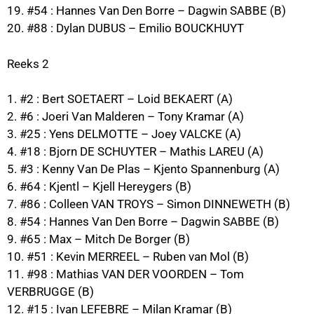
19. #54 : Hannes Van Den Borre – Dagwin SABBE (B)
20. #88 : Dylan DUBUS – Emilio BOUCKHUYT
Reeks 2
1. #2 : Bert SOETAERT – Loid BEKAERT (A)
2. #6 : Joeri Van Malderen – Tony Kramar (A)
3. #25 : Yens DELMOTTE – Joey VALCKE (A)
4. #18 : Bjorn DE SCHUYTER – Mathis LAREU (A)
5. #3 : Kenny Van De Plas – Kjento Spannenburg (A)
6. #64 : Kjentl – Kjell Hereygers (B)
7. #86 : Colleen VAN TROYS – Simon DINNEWETH (B)
8. #54 : Hannes Van Den Borre – Dagwin SABBE (B)
9. #65 : Max – Mitch De Borger (B)
10. #51 : Kevin MERREEL – Ruben van Mol (B)
11. #98 : Mathias VAN DER VOORDEN – Tom
VERBRUGGE (B)
12. #15 : Ivan LEFEBRE – Milan Kramar (B)