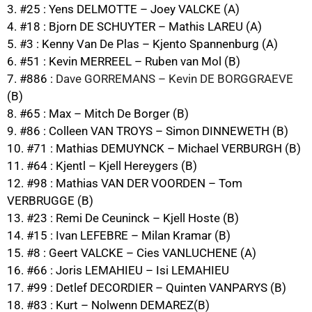
3. #25 : Yens DELMOTTE – Joey VALCKE (A)
4. #18 : Bjorn DE SCHUYTER – Mathis LAREU (A)
5. #3 : Kenny Van De Plas – Kjento Spannenburg (A)
6. #51 : Kevin MERREEL – Ruben van Mol (B)
7. #886 :
Dave GORREMANS – Kevin DE BORGGRAEVE
(B)
8. #65 : Max – Mitch De Borger (B)
9. #86 : Colleen VAN TROYS – Simon DINNEWETH (B)
10. #71 : Mathias DEMUYNCK – Michael VERBURGH (B)
11. #64 : Kjentl – Kjell Hereygers (B)
12. #98 : Mathias VAN DER VOORDEN – Tom
VERBRUGGE (B)
13. #23 : Remi De Ceuninck – Kjell Hoste (B)
14. #15 : Ivan LEFEBRE – Milan Kramar (B)
15. #8 : Geert VALCKE – Cies VANLUCHENE (A)
16. #66 : Joris LEMAHIEU – Isi LEMAHIEU
17. #99 : Detlef DECORDIER – Quinten VANPARYS (B)
18. #83 : Kurt – Nolwenn DEMAREZ(B)