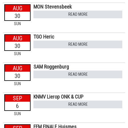
MON Stevensbeek
AUG
READ MORE
30
SUN
TGO Heric
AUG
READ MORE
30
SUN
SAM Roggenburg
AUG
READ MORE
30
SUN
KNMV Lierop ONK & CUP
SEP
READ MORE
6
SUN
FFM FINALE Huismes