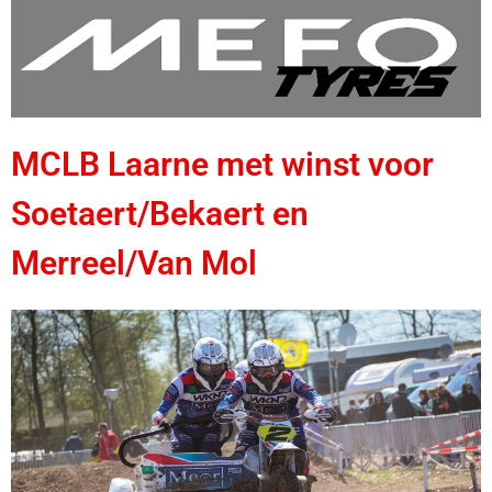
MCLB Laarne met winst voor
Soetaert/Bekaert en
Merreel/Van Mol