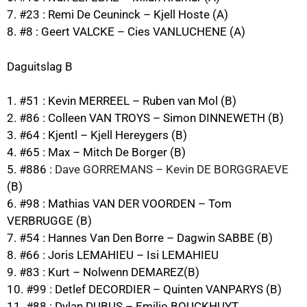
7. #23 : Remi De Ceuninck – Kjell Hoste (A)
8. #8 : Geert VALCKE – Cies VANLUCHENE (A)
Daguitslag B
1. #51 : Kevin MERREEL – Ruben van Mol (B)
2. #86 : Colleen VAN TROYS – Simon DINNEWETH (B)
3. #64 : Kjentl – Kjell Hereygers (B)
4. #65 : Max – Mitch De Borger (B)
5. #886 :
Dave GORREMANS – Kevin DE BORGGRAEVE
(B)
6. #98 : Mathias VAN DER VOORDEN – Tom
VERBRUGGE (B)
7. #54 : Hannes Van Den Borre – Dagwin SABBE (B)
8. #66 : Joris LEMAHIEU – Isi LEMAHIEU
9. #83 : Kurt – Nolwenn DEMAREZ(B)
10. #99 : Detlef DECORDIER – Quinten VANPARYS (B)
11. #88 : Dylan DUBUS – Emilio BOUCKHUYT