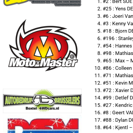
#2 : Bert SO
#25 : Yens D
#6 : Joeri V
#3 : Kenny V
#18 : Bjorn 
#196 : Stan
#54 : Hannes
#98 : Mathia
#65 : Max – 
#86 : Colle
#71 : Mathi
#51 : Kevin 
#72 : Xavier
#99 : Detlef
#27 : Kendr
#8 : Geert V
#88 : Dylan
#64 : Kjentl –