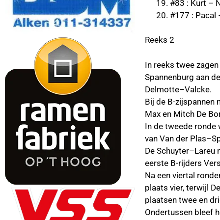
#83 : Kurt 
#177 : Paca
Reeks 2
In reeks twee zagen
Spannenburg aan de 
Delmotte–Valcke.
Bij de B-zijspannen
Max en Mitch De Bo
In de tweede ronde 
van Van der Plas–S
De Schuyter–Lareu ne
eerste B-rijders Ve
Na een viertal rond
plaats vier, terwijl
plaatsen twee en dr
Ondertussen bleef het 