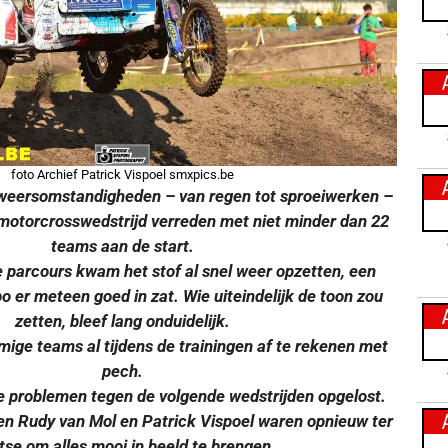
foto Archief Patrick Vispoel smxpics.be
 weersomstandigheden – van regen tot sproeiwerken –
otorcrosswedstrijd verreden met niet minder dan 22
teams aan de start.
 parcours kwam het stof al snel weer opzetten, een
o er meteen goed in zat. Wie uiteindelijk de toon zou
zetten, bleef lang onduidelijk.
ige teams al tijdens de trainingen af te rekenen met
pech.
e problemen tegen de volgende wedstrijden opgelost.
en Rudy van Mol en Patrick Vispoel waren opnieuw ter
tse om alles mooi in beeld te brengen.