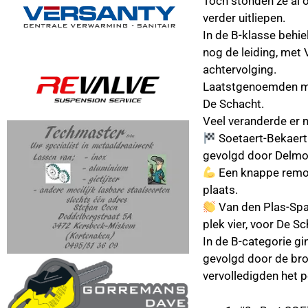
Toch stonden ze al o
verder uitliepen.
In de B-klasse behi
nog de leiding, met
achtervolging.
Laatstgenoemden mo
De Schacht.
Veel veranderde er n
Soetaert-Bekaert
gevolgd door Delmot
Een knappe remon
plaats.
Van den Plas-Spa
plek vier, voor De Sc
In de B-categorie g
gevolgd door de br
vervolledigden het 