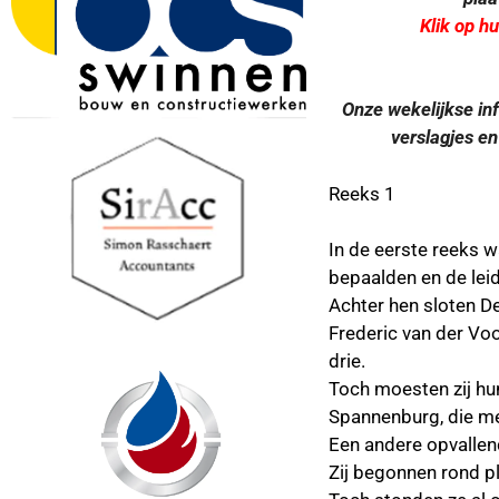
Klik op h
Onze wekelijkse in
verslagjes en
Reeks 1
In de eerste reeks 
bepaalden en de lei
Achter hen sloten De
Frederic van der Voo
drie.
Toch moesten zij hu
Spannenburg, die me
Een andere opvalle
Zij begonnen rond pl