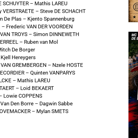
DE SCHUYTER – Mathis LAREU
ley VERSTRAETE – Steve DE SCHACHT
an De Plas – Kjento Spannenburg
s – Frederic VAN DER VOORDEN
en VAN TROYS – Simon DINNEWETH
MERREEL – Ruben van Mol
Mitch De Borger
 Kjell Hereygers
ic VAN GREMBERGEN – Nzele HOSTE
 DECORDIER – Quinten VANPARYS
ALCKE – Mathis LAREU
ETAERT – Loid BEKAERT
l – Lowie COPPENS
 Van Den Borre – Dagwin Sabbe
n COVEMACKER – Mylan SMETS