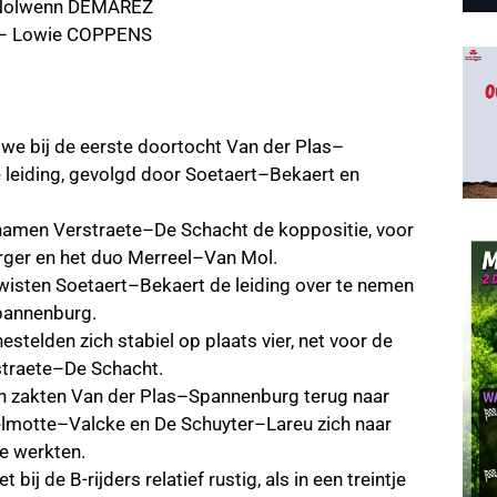
– Nolwenn DEMAREZ
l – Lowie COPPENS
 we bij de eerste doortocht Van der Plas–
leiding, gevolgd door Soetaert–Bekaert en
 namen Verstraete–De Schacht de koppositie, voor
rger en het duo Merreel–Van Mol.
wisten Soetaert–Bekaert de leiding over te nemen
pannenburg.
stelden zich stabiel op plaats vier, net voor de
rstraete–De Schacht.
en zakten Van der Plas–Spannenburg terug naar
 Delmotte–Valcke en De Schuyter–Lareu zich naar
ie werkten.
bij de B-rijders relatief rustig, als in een treintje