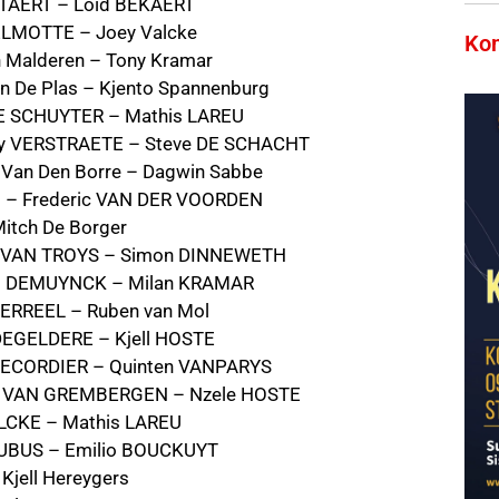
ETAERT – Loid BEKAERT
ELMOTTE – Joey Valcke
Kom
an Malderen – Tony Kramar
an De Plas – Kjento Spannenburg
DE SCHUYTER – Mathis LAREU
ley VERSTRAETE – Steve DE SCHACHT
 Van Den Borre – Dagwin Sabbe
s – Frederic VAN DER VOORDEN
Mitch De Borger
en VAN TROYS – Simon DINNEWETH
as DEMUYNCK – Milan KRAMAR
MERREEL – Ruben van Mol
 DEGELDERE – Kjell HOSTE
 DECORDIER – Quinten VANPARYS
ic VAN GREMBERGEN – Nzele HOSTE
ALCKE – Mathis LAREU
 DUBUS – Emilio BOUCKUYT
 Kjell Hereygers