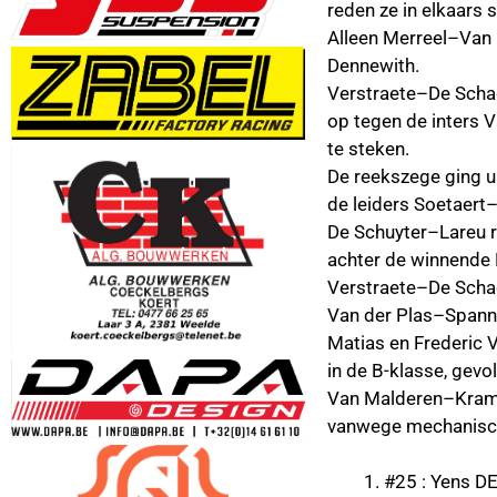
reden ze in elkaars 
Alleen Merreel–Van 
Dennewith.
Verstraete–De Schac
op tegen de inters 
te steken.
De reekszege ging u
de leiders Soetaert–B
De Schuyter–Lareu re
achter de winnende 
Verstraete–De Scha
Van der Plas–Spann
Matias en Frederic 
in de B-klasse, gev
Van Malderen–Kramar
vanwege mechanisc
#25 : Yens D