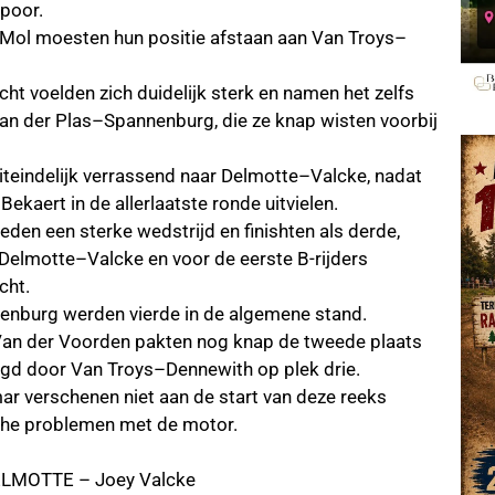
spoor.
Mol moesten hun positie afstaan aan Van Troys–
ht voelden zich duidelijk sterk en namen het zelfs
Van der Plas–Spannenburg, die ze knap wisten voorbij
iteindelijk verrassend naar Delmotte–Valcke, nadat
ekaert in de allerlaatste ronde uitvielen.
den een sterke wedstrijd en finishten als derde,
Delmotte–Valcke en voor de eerste B-rijders
cht.
enburg werden vierde in de algemene stand.
Van der Voorden pakten nog knap de tweede plaats
olgd door Van Troys–Dennewith op plek drie.
 verschenen niet aan de start van deze reeks
he problemen met de motor.
ELMOTTE – Joey Valcke