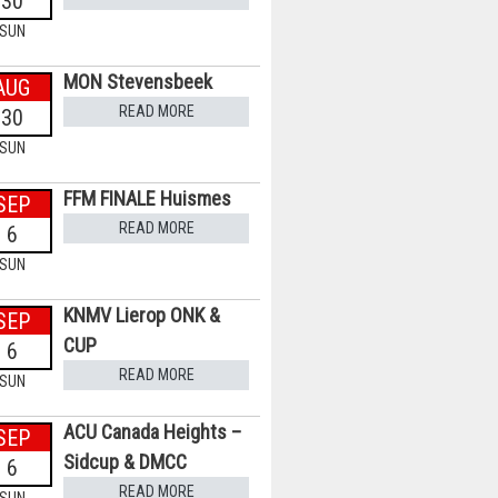
30
SUN
MON Stevensbeek
AUG
READ MORE
30
SUN
FFM FINALE Huismes
SEP
READ MORE
6
SUN
KNMV Lierop ONK &
SEP
CUP
6
READ MORE
SUN
ACU Canada Heights –
SEP
Sidcup & DMCC
6
READ MORE