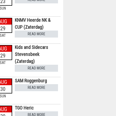
23
SUN
KNMV Heerde NK &
AUG
CUP (Zaterdag)
29
READ MORE
SAT
Kids and Sidecars
AUG
Stevensbeek
29
(Zaterdag)
SAT
READ MORE
SAM Roggenburg
AUG
READ MORE
30
SUN
TGO Heric
AUG
READ MORE