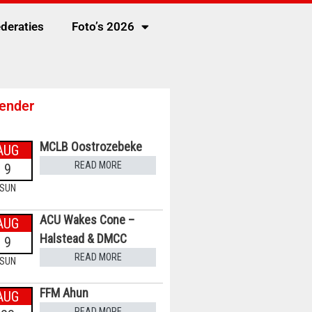
deraties
Foto’s 2026
ender
MCLB Oostrozebeke
AUG
READ MORE
9
SUN
ACU Wakes Cone –
AUG
Halstead & DMCC
9
READ MORE
SUN
FFM Ahun
AUG
READ MORE