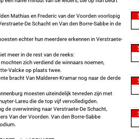
p een halve minuut van de leiders, die op hun beurt
elden Mathias en Frederic van der Voorden voorlopig
 Verstraete-De Schacht en Van den Borre-Sabbe in de
esten echter hun meerdere erkennen in Verstraete-
iet meer in de rest van de reeks:
 mochten zich verdiend de winnaars noemen,
te-Valcke op plaats twee.
te bracht Van Malderen-Kramar nog naar de derde
nnenburg moesten uiteindelijk tevreden zijn met
huyter-Lareu die de top vijf vervolledigden.
ing de overwinning naar Verstraete-De Schacht,
oers Van der Voorden. Van den Borre-Sabbe
podium.