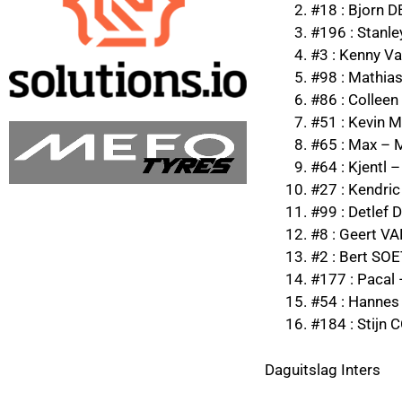
#18 : Bjorn 
#196 : Stan
#3 : Kenny V
#98 : Mathia
#86 : Colle
#51 : Kevin 
#65 : Max – 
#64 : Kjentl –
#27 : Kendr
#99 : Detlef
#8 : Geert V
#2 : Bert SO
#177 : Paca
#54 : Hannes
#184 : Stij
Daguitslag Inters