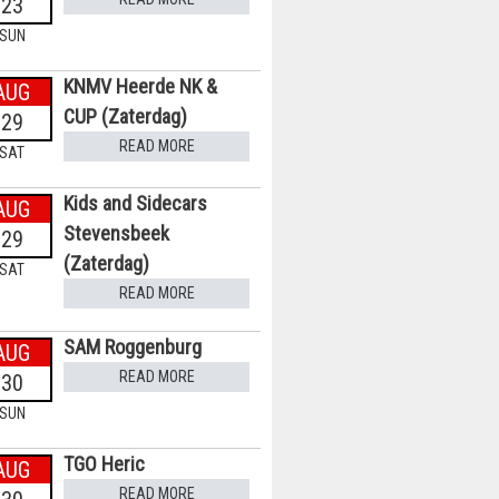
23
SUN
KNMV Heerde NK &
AUG
CUP (Zaterdag)
29
READ MORE
SAT
Kids and Sidecars
AUG
Stevensbeek
29
(Zaterdag)
SAT
READ MORE
SAM Roggenburg
AUG
READ MORE
30
SUN
TGO Heric
AUG
READ MORE