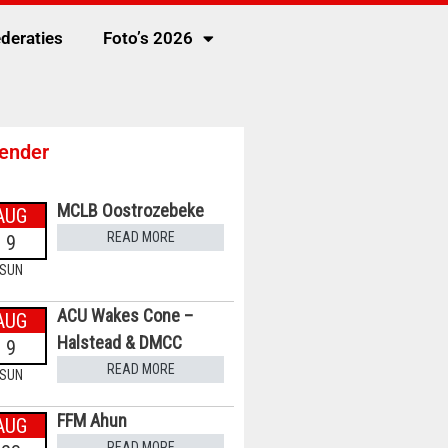
deraties
Foto’s 2026
ender
MCLB Oostrozebeke
AUG
READ MORE
9
SUN
ACU Wakes Cone –
AUG
Halstead & DMCC
9
READ MORE
SUN
FFM Ahun
AUG
READ MORE