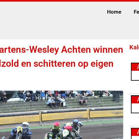
Home
Fe
Kal
rtens-Wesley Achten winnen
lzold en schitteren op eigen