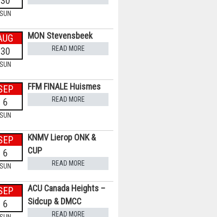
30
SUN
MON Stevensbeek
AUG
READ MORE
30
SUN
FFM FINALE Huismes
SEP
READ MORE
6
SUN
KNMV Lierop ONK &
SEP
CUP
6
READ MORE
SUN
ACU Canada Heights –
SEP
Sidcup & DMCC
6
READ MORE