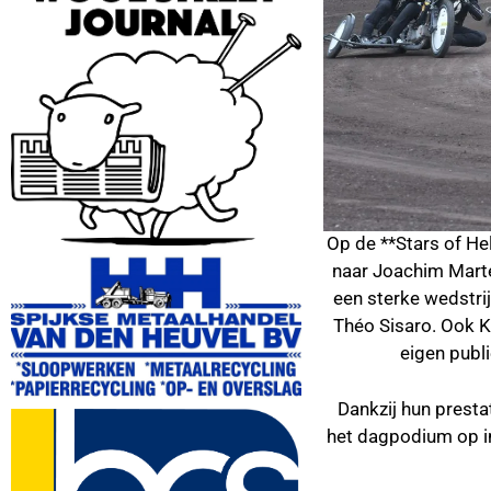
Op de **Stars of He
naar Joachim Marte
een sterke wedstri
Théo Sisaro. Ook K
eigen publ
Dankzij hun prest
het dagpodium op i