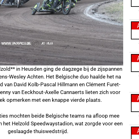
lzold** in Heusden ging de dagzege bij de zijspannen
ns-Wesley Achten. Het Belgische duo haalde het na
jd van David Kolb-Pascal Hillmann en Clément Furet-
enny van Eeckhout-Axelle Cannaerts lieten zich voor
iek opmerken met een knappe vierde plaats.
aties mochten beide Belgische teams na afloop mee
n het Helzold Speedwaystadion, wat zorgde voor een
geslaagde thuiswedstrijd.