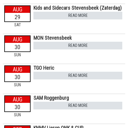
Kids and Sidecars Stevensbeek (Zaterdag)
AUG
READ MORE
29
SAT
MON Stevensbeek
AUG
READ MORE
30
SUN
TGO Heric
AUG
READ MORE
30
SUN
SAM Roggenburg
AUG
READ MORE
30
SUN
KNMV Lierop ONK & CUP