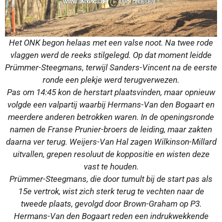
Het ONK begon helaas met een valse noot. Na twee rode
vlaggen werd de reeks stilgelegd. Op dat moment leidde
Prümmer-Steegmans, terwijl Sanders-Vincent na de eerste
ronde een plekje werd terugverwezen.
Pas om 14:45 kon de herstart plaatsvinden, maar opnieuw
volgde een valpartij waarbij Hermans-Van den Bogaart en
meerdere anderen betrokken waren. In de openingsronde
namen de Franse Prunier-broers de leiding, maar zakten
daarna ver terug. Weijers-Van Hal zagen Wilkinson-Millard
uitvallen, grepen resoluut de koppositie en wisten deze
vast te houden.
Prümmer-Steegmans, die door tumult bij de start pas als
15e vertrok, wist zich sterk terug te vechten naar de
tweede plaats, gevolgd door Brown-Graham op P3.
Hermans-Van den Bogaart reden een indrukwekkende