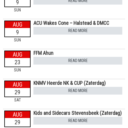
READ MORE
9
SUN
ACU Wakes Cone – Halstead & DMCC
AUG
READ MORE
9
SUN
FFM Ahun
AUG
READ MORE
23
SUN
KNMV Heerde NK & CUP (Zaterdag)
AUG
READ MORE
29
SAT
Kids and Sidecars Stevensbeek (Zaterdag)
AUG
READ MORE
29