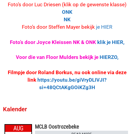
Foto’s door Luc Driesen (klik op de gewenste klasse)
ONK
NK
Foto’s door Steffen Mayer bekijk
je HIER
Foto’s door Joyce Kleissen NK & ONK
klik je HIER
,
Vo
or die van Floor Mulders bekijk je
HIERZO,
Filmpje door Roland Borkus, nu ook online via deze
link
https://youtu.be/giVryDLIVJI?
si=48QCtAKgGOiKZg3H
Kalender
MCLB Oostrozebeke
AUG