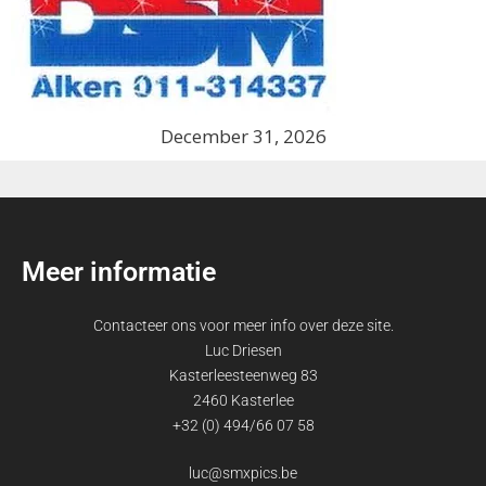
December 31, 2026
Meer informatie
Contacteer ons voor meer info over deze site.
Luc Driesen
Kasterleesteenweg 83
2460 Kasterlee
+32 (0) 494/66 07 58
luc@smxpics.be