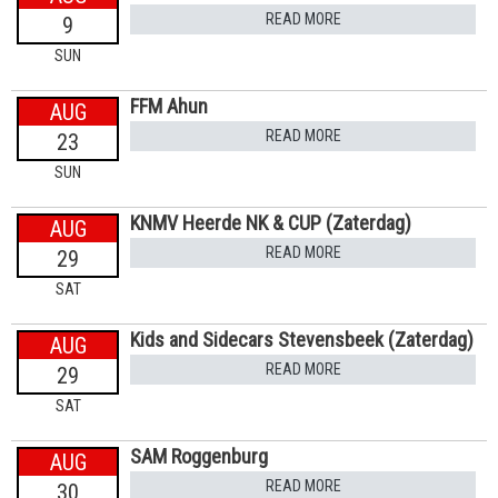
READ MORE
9
SUN
FFM Ahun
AUG
READ MORE
23
SUN
KNMV Heerde NK & CUP (Zaterdag)
AUG
READ MORE
29
SAT
Kids and Sidecars Stevensbeek (Zaterdag)
AUG
READ MORE
29
SAT
SAM Roggenburg
AUG
READ MORE
30