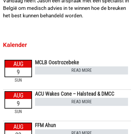
Vandaag heeft Jason een afspraak met een specialist in
België om medisch advies in te winnen hoe de breuken
het best kunnen behandeld worden.
Kalender
MCLB Oostrozebeke
AUG
READ MORE
9
SUN
ACU Wakes Cone – Halstead & DMCC
AUG
READ MORE
9
SUN
FFM Ahun
AUG
READ MORE