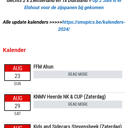
slechts 2 x Zwitserland en 1x Duitsland !!
Op 2 Juni is er
Elshout voor de zijspanen bij gekomen
Alle update kalenders >>>>>
https://smxpics.be/kalenders-
2024/
Kalender
FFM Ahun
AUG
READ MORE
23
SUN
KNMV Heerde NK & CUP (Zaterdag)
AUG
READ MORE
29
SAT
Kids and Sidecars Stevensbeek (Zaterdag)